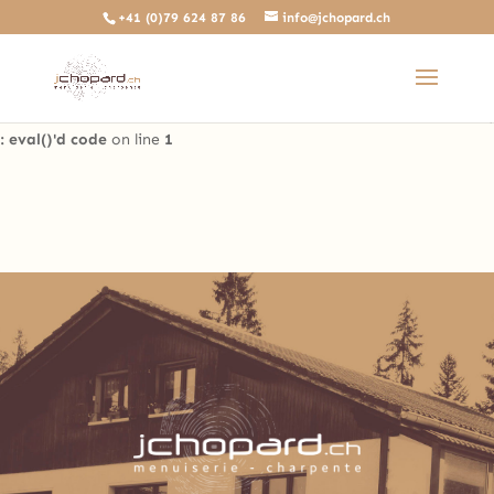
+41 (0)79 624 87 86
info@jchopard.ch
Deprecated
: The predefined locally scoped $http_response_header
variable is deprecated, call http_get_last_response_headers()
instead in
/home/clients/b0ae8a99c97d4a5efdb3733ddbdd3d35/sites/beta.j
: eval()'d code
on line
1