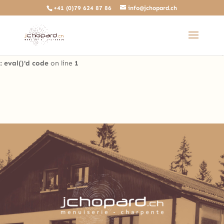
+41 (0)79 624 87 86
info@jchopard.ch
Deprecated
: The predefined locally scoped $http_response_header
variable is deprecated, call http_get_last_response_headers()
instead in
/home/clients/b0ae8a99c97d4a5efdb3733ddbdd3d35/sites/beta.j
: eval()'d code
on line
1