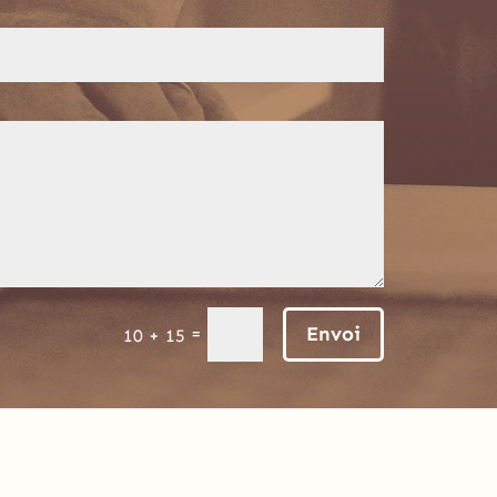
Envoi
=
10 + 15