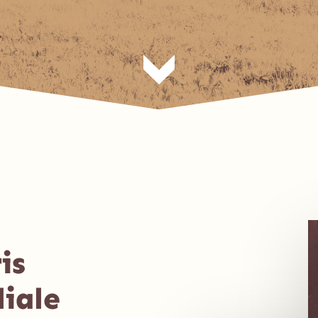
is
liale