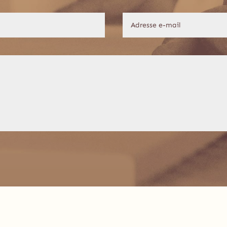
Joël Chopard – Menuiserie Charpente