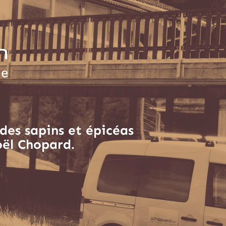
des sapins et épicéas
oël Chopard.