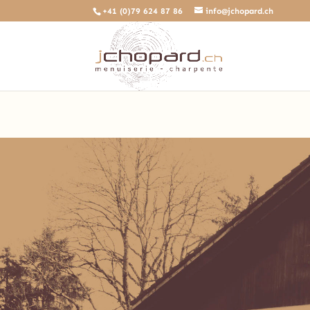
+41 (0)79 624 87 86
info@jchopard.ch
Deprecated
: The predefined locally scoped $http_response_header 
/home/clients/b0ae8a99c97d4a5efdb3733ddbdd3d35/sites/beta.jch