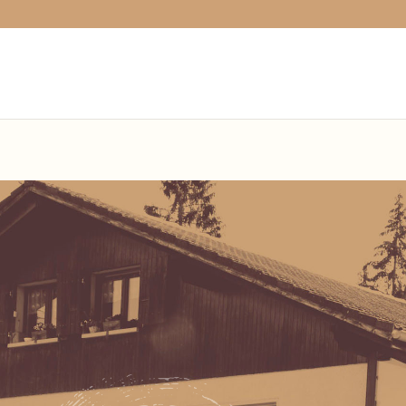
variable is deprecated, call http_get_last_response_headers() inst
opard.ch/index.php(1) : eval()'d code
on line
1