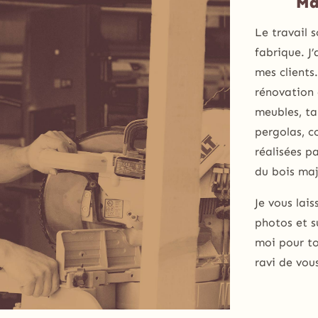
Ma
Le travail 
fabrique. J
mes clients
rénovation
meubles, tab
pergolas, 
réalisées pa
du bois maj
Je vous lais
photos et s
moi pour to
ravi de vou