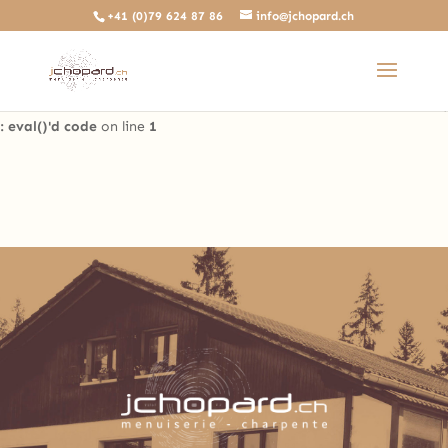
+41 (0)79 624 87 86
info@jchopard.ch
Deprecated
: The predefined locally scoped $http_response_header
variable is deprecated, call http_get_last_response_headers()
instead in
/home/clients/b0ae8a99c97d4a5efdb3733ddbdd3d35/sites/beta.j
: eval()'d code
on line
1