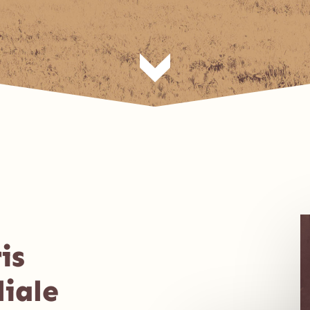
is
liale