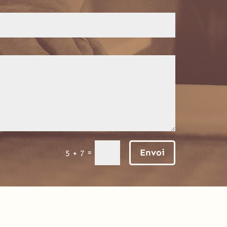
Envoi
=
5 + 7