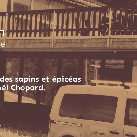
des sapins et épicéas
oël Chopard.