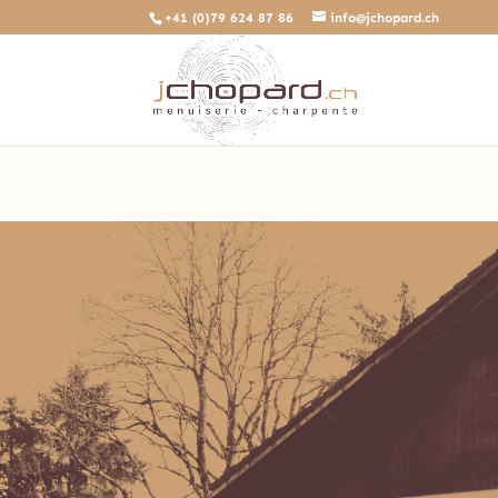
+41 (0)79 624 87 86
info@jchopard.ch
Deprecated
: The predefined locally scoped $http_response_header 
/home/clients/b0ae8a99c97d4a5efdb3733ddbdd3d35/sites/beta.jch