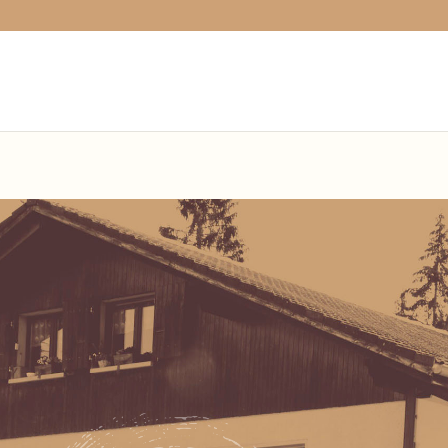
variable is deprecated, call http_get_last_response_headers() inst
opard.ch/index.php(1) : eval()'d code
on line
1