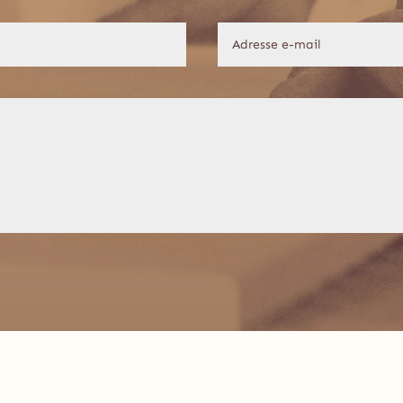
Joël Chopard – Menuiserie Charpente