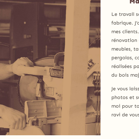
Ma
Le travail 
fabrique. J
mes clients
rénovation
meubles, tab
pergolas, 
réalisées pa
du bois maj
Je vous lais
photos et s
moi pour to
ravi de vou