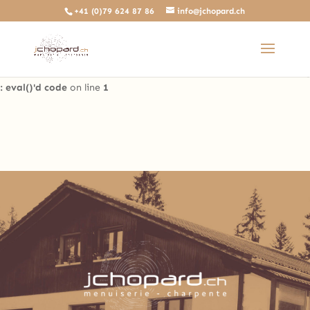
+41 (0)79 624 87 86
info@jchopard.ch
Deprecated
: The predefined locally scoped $http_response_header
variable is deprecated, call http_get_last_response_headers()
instead in
/home/clients/b0ae8a99c97d4a5efdb3733ddbdd3d35/sites/beta.j
: eval()'d code
on line
1