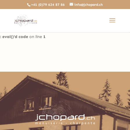
+41 (0)79 624 87 86
info@jchopard.ch
Deprecated
: The predefined locally scoped $http_response_header
variable is deprecated, call http_get_last_response_headers()
instead in
/home/clients/b0ae8a99c97d4a5efdb3733ddbdd3d35/sites/beta.j
: eval()'d code
on line
1