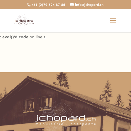
+41 (0)79 624 87 86
info@jchopard.ch
Deprecated
: The predefined locally scoped $http_response_header
variable is deprecated, call http_get_last_response_headers()
instead in
/home/clients/b0ae8a99c97d4a5efdb3733ddbdd3d35/sites/beta.j
: eval()'d code
on line
1