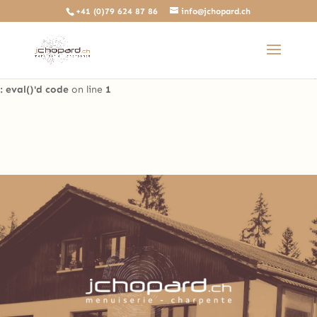
+41 (0)79 624 87 86
info@jchopard.ch
Deprecated
: The predefined locally scoped $http_response_header
variable is deprecated, call http_get_last_response_headers()
instead in
/home/clients/b0ae8a99c97d4a5efdb3733ddbdd3d35/sites/beta.j
: eval()'d code
on line
1