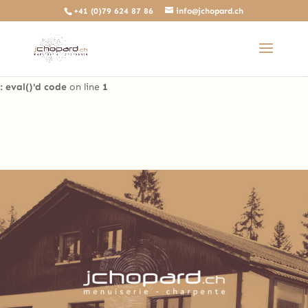
+41 (0)79 624 87 86
info@jchopard.ch
Deprecated
: The predefined locally scoped $http_response_header
variable is deprecated, call http_get_last_response_headers()
instead in
/home/clients/b0ae8a99c97d4a5efdb3733ddbdd3d35/sites/beta.j
: eval()'d code
on line
1