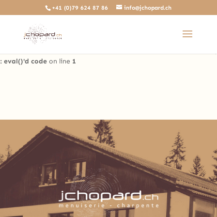
+41 (0)79 624 87 86
info@jchopard.ch
Deprecated
: The predefined locally scoped $http_response_header
variable is deprecated, call http_get_last_response_headers()
instead in
/home/clients/b0ae8a99c97d4a5efdb3733ddbdd3d35/sites/beta.j
: eval()'d code
on line
1