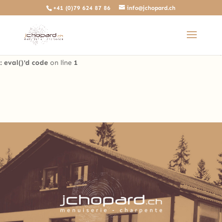
+41 (0)79 624 87 86
info@jchopard.ch
Deprecated
: The predefined locally scoped $http_response_header
variable is deprecated, call http_get_last_response_headers()
instead in
/home/clients/b0ae8a99c97d4a5efdb3733ddbdd3d35/sites/beta.j
: eval()'d code
on line
1