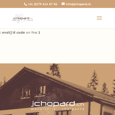
+41 (0)79 624 87 86
info@jchopard.ch
Deprecated
: The predefined locally scoped $http_response_header
variable is deprecated, call http_get_last_response_headers()
instead in
/home/clients/b0ae8a99c97d4a5efdb3733ddbdd3d35/sites/beta.j
: eval()'d code
on line
1