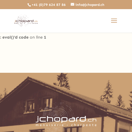
+41 (0)79 624 87 86
info@jchopard.ch
Deprecated
: The predefined locally scoped $http_response_header
variable is deprecated, call http_get_last_response_headers()
instead in
/home/clients/b0ae8a99c97d4a5efdb3733ddbdd3d35/sites/beta.j
: eval()'d code
on line
1