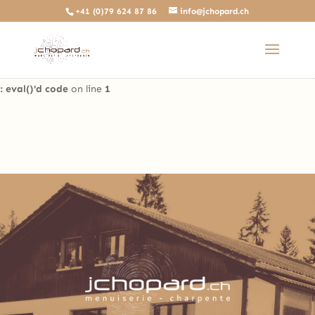
+41 (0)79 624 87 86
info@jchopard.ch
Deprecated
: The predefined locally scoped $http_response_header
variable is deprecated, call http_get_last_response_headers()
instead in
/home/clients/b0ae8a99c97d4a5efdb3733ddbdd3d35/sites/beta.j
: eval()'d code
on line
1