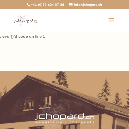
+41 (0)79 624 87 86
info@jchopard.ch
Deprecated
: The predefined locally scoped $http_response_header
variable is deprecated, call http_get_last_response_headers()
instead in
/home/clients/b0ae8a99c97d4a5efdb3733ddbdd3d35/sites/beta.j
: eval()'d code
on line
1