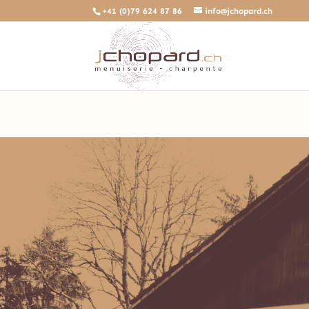
+41 (0)79 624 87 86
info@jchopard.ch
Deprecated
: The predefined locally scoped $http_response_header 
/home/clients/b0ae8a99c97d4a5efdb3733ddbdd3d35/sites/beta.jch