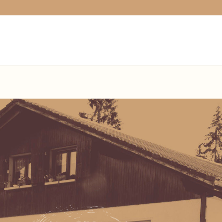
variable is deprecated, call http_get_last_response_headers() inst
opard.ch/index.php(1) : eval()'d code
on line
1