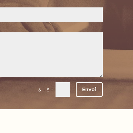
Envoi
=
6 + 5