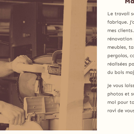
Ma
Le travail 
fabrique. J
mes clients
rénovation
meubles, tab
pergolas, 
réalisées pa
du bois maj
Je vous lais
photos et s
moi pour to
ravi de vou