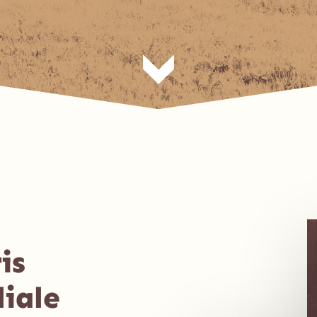
is
liale