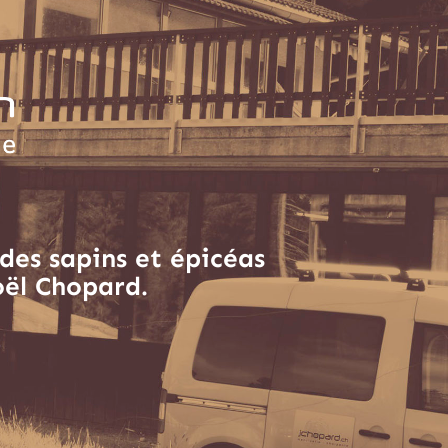
des sapins et épicéas
oël Chopard.