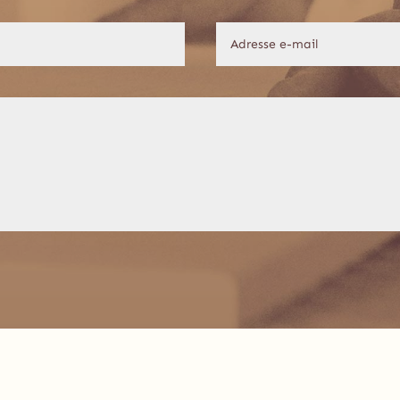
Joël Chopard – Menuiserie Charpente