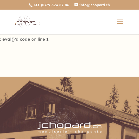
+41 (0)79 624 87 86
info@jchopard.ch
Deprecated
: The predefined locally scoped $http_response_header
variable is deprecated, call http_get_last_response_headers()
instead in
/home/clients/b0ae8a99c97d4a5efdb3733ddbdd3d35/sites/beta.j
: eval()'d code
on line
1