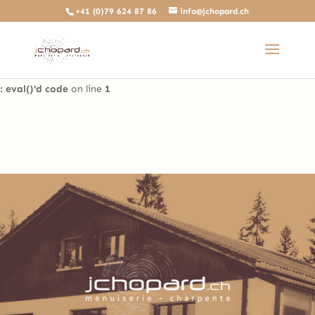
+41 (0)79 624 87 86
info@jchopard.ch
Deprecated
: The predefined locally scoped $http_response_header
variable is deprecated, call http_get_last_response_headers()
instead in
/home/clients/b0ae8a99c97d4a5efdb3733ddbdd3d35/sites/beta.j
: eval()'d code
on line
1