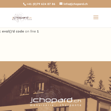
+41 (0)79 624 87 86
info@jchopard.ch
Deprecated
: The predefined locally scoped $http_response_header
variable is deprecated, call http_get_last_response_headers()
instead in
/home/clients/b0ae8a99c97d4a5efdb3733ddbdd3d35/sites/beta.j
: eval()'d code
on line
1