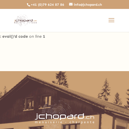
+41 (0)79 624 87 86
info@jchopard.ch
Deprecated
: The predefined locally scoped $http_response_header
variable is deprecated, call http_get_last_response_headers()
instead in
/home/clients/b0ae8a99c97d4a5efdb3733ddbdd3d35/sites/beta.j
: eval()'d code
on line
1