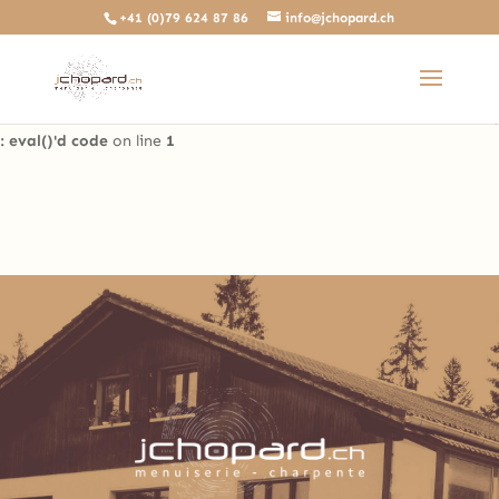
+41 (0)79 624 87 86
info@jchopard.ch
Deprecated
: The predefined locally scoped $http_response_header
variable is deprecated, call http_get_last_response_headers()
instead in
/home/clients/b0ae8a99c97d4a5efdb3733ddbdd3d35/sites/beta.j
: eval()'d code
on line
1