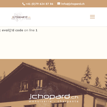
+41 (0)79 624 87 86
info@jchopard.ch
Deprecated
: The predefined locally scoped $http_response_header
variable is deprecated, call http_get_last_response_headers()
instead in
/home/clients/b0ae8a99c97d4a5efdb3733ddbdd3d35/sites/beta.j
: eval()'d code
on line
1